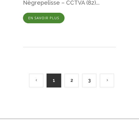
Nègrepelisse – CCTVA (82)...
EN SAVOIR PLUS
1
2
3