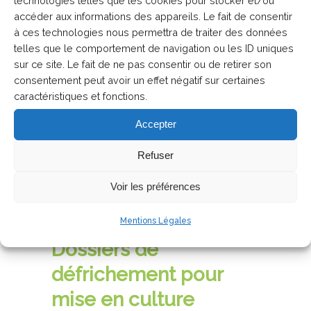
technologies telles que les cookies pour stocker et/ou
du Lot-et-Garonne Diagnostic
accéder aux informations des appareils. Le fait de consentir
écologique Diagnostic socio-
à ces technologies nous permettra de traiter des données
économique Définition des enjeux,
telles que le comportement de navigation ou les ID uniques
objectifs et mesure Définition d'un
sur ce site. Le fait de ne pas consentir ou de retirer son
programme d'actions ...
consentement peut avoir un effet négatif sur certaines
caractéristiques et fonctions.
EN SAVOIR PLUS
Accepter
Refuser
Voir les préférences
19 AVRIL 2023
Mentions Légales
Dossiers de
défrichement pour
mise en culture