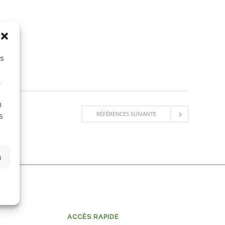
es
a
n
RÉFÉRENCES SUIVANTE
s
s
ACCÈS RAPIDE