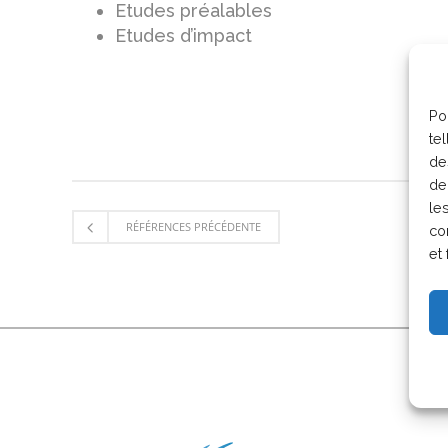
Etudes préalables
Etudes d’impact
Po
te
de
de
le
RÉFÉRENCES PRÉCÉDENTE
co
et 