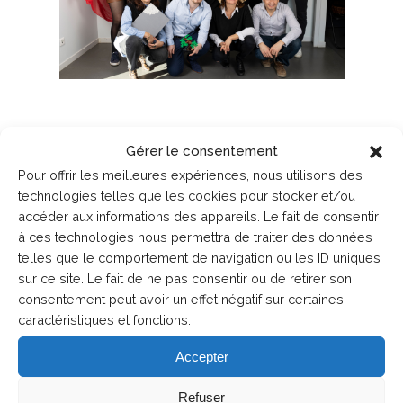
Gérer le consentement
Pour offrir les meilleures expériences, nous utilisons des
Engagements
technologies telles que les cookies pour stocker et/ou
accéder aux informations des appareils. Le fait de consentir
Nos engagements à vos côtés
à ces technologies nous permettra de traiter des données
telles que le comportement de navigation ou les ID uniques
En confiant vos projets à ETEN
sur ce site. Le fait de ne pas consentir ou de retirer son
Environnement, vous bénéficiez
consentement peut avoir un effet négatif sur certaines
d’expertises rigoureuses,
caractéristiques et fonctions.
adaptées à vos besoins. Nourris
par des formations annuelles,
Accepter
chacun de nos ingénieurs expert
Refuser
est armé pour répondre avec