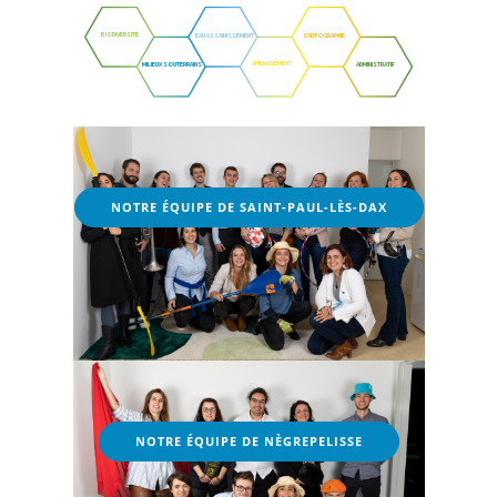
BIODIVERSITÉ
EAU ASSAINISSEMENT
CARTOGRAPHIE
AMÉNAGEMENT
MILIEUX SOUTERRAINS
ADMINISTRATIF
NOTRE ÉQUIPE DE SAINT-PAUL-LÈS-DAX
NOTRE ÉQUIPE DE NÈGREPELISSE