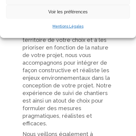
pertinence et exigence à vos
Voir les préférences
attentes.
Au-delà de notre capacité à
Mentions Légales
identifier les enjeux liés au
territoire de votre choix et à les
prioriser en fonction de la nature
de votre projet, nous vous
accompagnons pour intégrer de
façon constructive et réaliste les
enjeux environnementaux dans la
conception de votre projet. Notre
expérience de suivi de chantiers
est ainsi un atout de choix pour
formuler des mesures
pragmatiques, réalistes et
efficaces.
Nous veillons également à