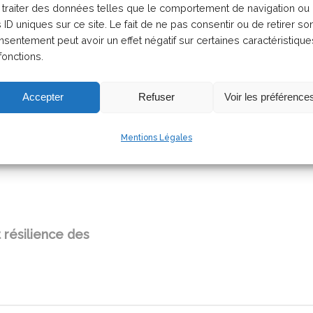
 traiter des données telles que le comportement de navigation ou
le jaune pâle, elle s’épanouit sur les pelouses et 
s ID uniques sur ce site. Le fait de ne pas consentir ou de retirer so
nsentement peut avoir un effet négatif sur certaines caractéristique
de méduse essentiellement dans les Landes de Gasc
fonctions.
r dont il faut prendre soin.
lies clochettes dorées au début du printemps. Mais
Accepter
Refuser
Voir les préférence
Grâce à ses sépales étroits et ses feuilles plus fin
z Eten a déjà réalisé une première observation pré
Mentions Légales
résilience des