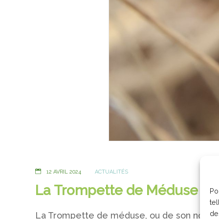
12 AVRIL 2024
ACTUALITÉS
La Trompette de Méduse
Po
te
de
La Trompette de méduse, ou de son nom sci