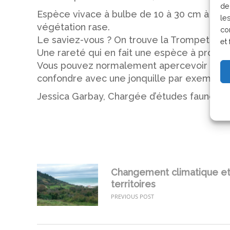
de
Espèce vivace à bulbe de 10 à 30 cm à corol
le
végétation rase.
co
Le saviez-vous ? On trouve la Trompette 
et 
Une rareté qui en fait une espèce à protége
Vous pouvez normalement apercevoir ses jo
confondre avec une jonquille par exemple) ? 
Jessica Garbay, Chargée d’études faune che
Changement climatique et 
territoires
PREVIOUS POST