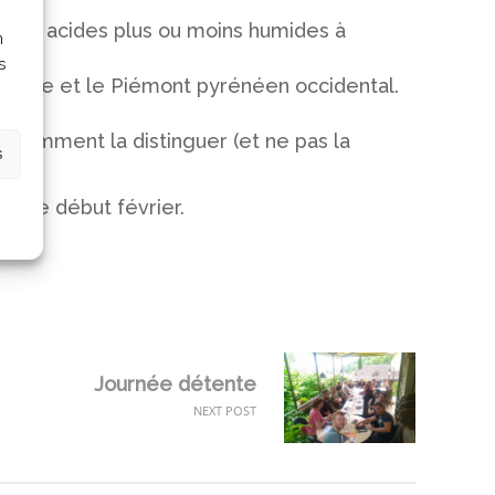
landes acides plus ou moins humides à
n
s
ogne et le Piémont pyrénéen occidental.
 comment la distinguer (et ne pas la
s
es.
coce début février.
Journée détente
NEXT POST